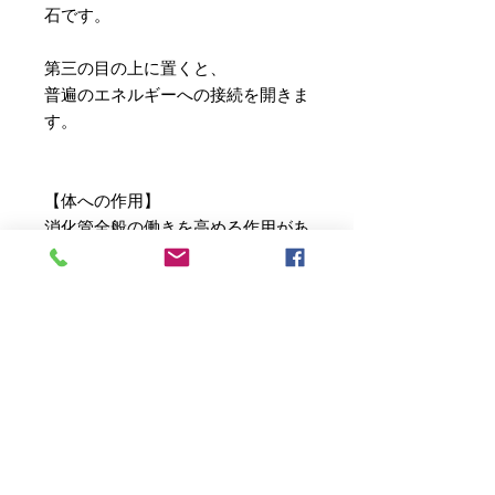
石です。
第三の目の上に置くと、
普遍のエネルギーへの接続を開きま
す。
【体への作用】
消化管全般の働きを高める作用があ
ります。
慢性の消化不良や胃腸虚弱の人にお
勧めです。
骨や軟骨に作用して骨を強化する効
果もあります。
骨折を繰り返す人、
骨粗しょう症の人などにも有効で
す。