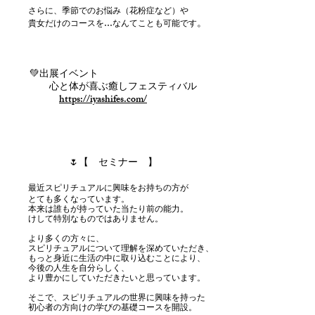
さらに、季節でのお悩み（花粉症など）や
。
貴女だけのコースを…なんてことも可能です
💚出展イベント
心と体が喜ぶ癒しフェスティバル
https://iyashifes.com/
🌷【 セミナー 】
最近スピリチュアルに興味をお持ちの方が
とても多くなっています。
本来は誰もが持っていた当たり前の能力。
けして特別なものではありません。
より多くの方々に、
スピリチュアルについて理解を深めていただき、
もっと身近に生活の中に取り込むことにより、
今後の人生を自分らしく、
より豊かにしていただきたいと思っています。
そこで、スピリチュアルの世界に興味を持った
初心者の方向けの学びの基礎コースを開設。