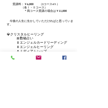
受講料：￥6,000 （1コース4ｈ）
（各Ⅰ・Ⅱコース）
＊両コース受講の場合は￥11,000
今後の人生に生かしていただければと思っていま
す。
💎クリスタルヒーリング
🎀数秘占い
🌷エンジェルカードリーディング
🌷エンジェルヒーリング
🌷ミディアムシップ
🌴 料 金 🌴
1時間 ￥ 6,000
2時間 ￥ 11,000
（各コース共通）