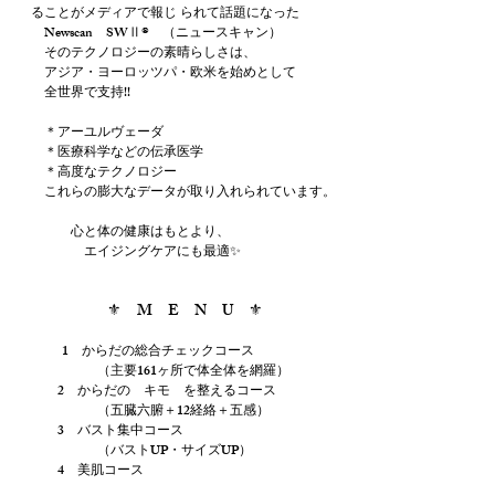
ることがメディアで報じ られて話題になった
Newscan SWⅡ® （ニュースキャン）
そのテクノロジーの素晴らしさは、
アジア・ヨーロッツパ・欧米を始めとして
全世界で支持!!
＊アーユルヴェーダ
＊医療科学などの伝承医学
＊高度なテクノロジー
これらの膨大なデータが取り入れられています。
心と体の健康はもとより、
エイジングケアにも最適✨
⚜️ M E N U ⚜️
1 からだの総合チェックコース
（主要161ヶ所で体全体を網羅）
2 からだの キモ を整えるコース
（五臓六腑＋12経絡＋五感）
3 バスト集中コース
（バストUP・サイズUP）
4 美肌コース