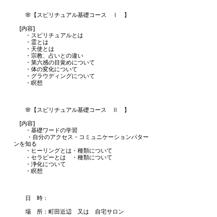
🌸【スピリチュアル基礎コース Ⅰ 】
[内容]
・スピリチュアルとは
・霊とは
・天使とは
・宗教、占いとの違い
・第六感の目覚めについて
・体の変化について
・グラウディングについて
・瞑想
🌸【スピリチュアル基礎コース Ⅱ 】
[内容]
・基礎ワードの学習
・自分のアクセス・コミュニケーションパター
ンを知る
・ヒーリングとは・種類について
・セラピーとは ・種類について
・浄化について
・瞑想
日 時：
場 所：町田近辺 又は 自宅サロン