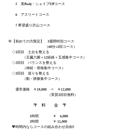
5 美Body・シェイプUPコース
6 アスリートコース
7 希望盛り沢山コース
🌸【初めての方限定】 3週間特別コース
（60分×3回コース）
◇1回目 土台を整える
（五臓六腑＋12経絡＋五感集中コース）
◇2回目 バランスを整える
（神経・骨格集中コース）
◇3回目 巡りを整える
（動・静脈集中コース）
通常価格 ￥18,000 ⇒ ￥12,000
（実質3回目無料）
🌴 料 金 🌴
1時間 ￥ 6,000
2時間 ￥ 11,000
💖時間内ならコースの組み合わせ自由!!